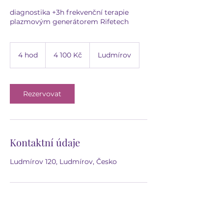
diagnostika +3h frekvenční terapie
plazmovým generátorem Rifetech
4 100
českých
4 hod
4
4 100 Kč
Ludmírov
korun
h
o
d
Rezervovat
Kontaktní údaje
Ludmírov 120, Ludmírov, Česko