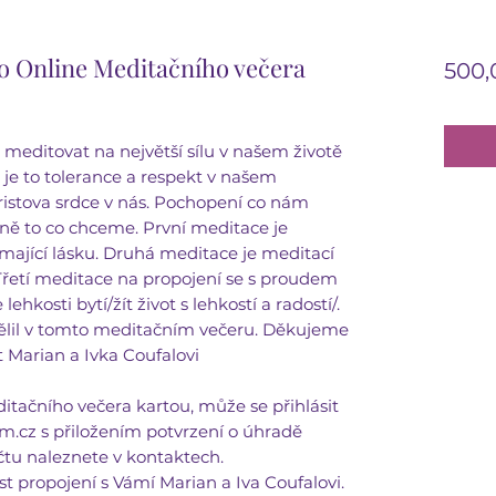
o Online Meditačního večera
500,
meditovat na největší sílu v našem životě
o je to tolerance a respekt v našem
istova srdce v nás. Pochopení co nám
zeně to co chceme. První meditace je
jímající lásku. Druhá meditace je meditací
etí meditace na propojení se s proudem
hkosti bytí/žít život s lehkostí a radostí/.
dělil v tomto meditačním večeru. Děkujeme
 Marian a Ivka Coufalovi
ačního večera kartou, může se přihlásit
.cz s přiložením potvrzení o úhradě
čtu naleznete v kontaktech.
propojení s Vámí Marian a Iva Coufalovi.