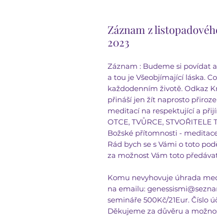
Záznam z listopadovéh
2023
Záznam : Budeme si povídat a 
a tou je Všeobjímající láska. C
každodenním životě. Odkaz Kr
přináší jen žít naprosto přiro
meditací na respektující a při
OTCE, TVŮRCE, STVOŘITELE Tř
Božské přítomnosti - meditace le
Rád bych se s Vámi o toto po
za možnost Vám toto předávat
Komu nevyhovuje úhrada medit
na emailu: genessismi@seznam
semináře 500Kč/21Eur. Číslo ú
Děkujeme za důvěru a možnost 