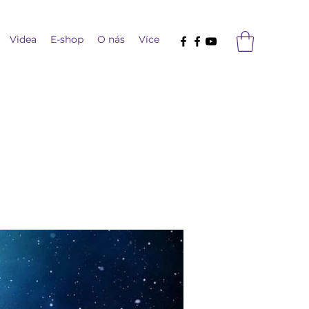
Videa
E-shop
O nás
Více