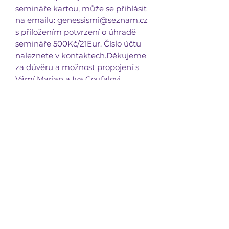
semináře kartou, může se přihlásit
na emailu: genessismi@seznam.cz
s přiložením potvrzení o úhradě
semináře 500Kč/21Eur. Číslo účtu
naleznete v kontaktech.Děkujeme
za důvěru a možnost propojení s
Vámí Marian a Iva Coufalovi.
GENESSISMI
genessismi@seznam.cz
603 263 092
CENTRUM GENESSISMI
Ludmírov 120