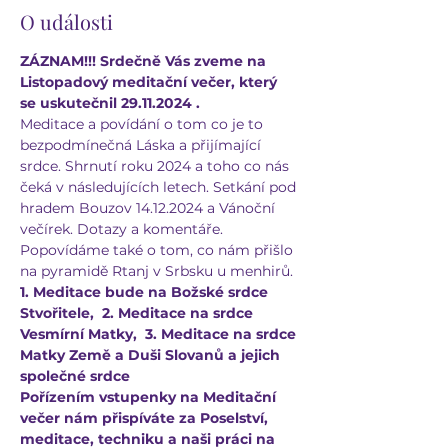
O události
ZÁZNAM!!! Srdečně Vás zveme na 
Listopadový meditační večer, který 
se uskutečnil 29.11.2024 .
Meditace a povídání o tom co je to 
bezpodmínečná Láska a přijímající 
srdce. Shrnutí roku 2024 a toho co nás 
čeká v následujících letech. Setkání pod 
hradem Bouzov 14.12.2024 a Vánoční 
večírek. Dotazy a komentáře.
Popovídáme také o tom, co nám přišlo 
na pyramidě Rtanj v Srbsku u menhirů. 
1. Meditace bude na Božské srdce 
Stvořitele,  2. Meditace na srdce 
Vesmírní Matky,  3. Meditace na srdce 
Matky Země a Duši Slovanů a jejich 
společné srdce
Pořízením vstupenky na Meditační 
večer nám přispíváte za Poselství, 
meditace, techniku a naši práci na 