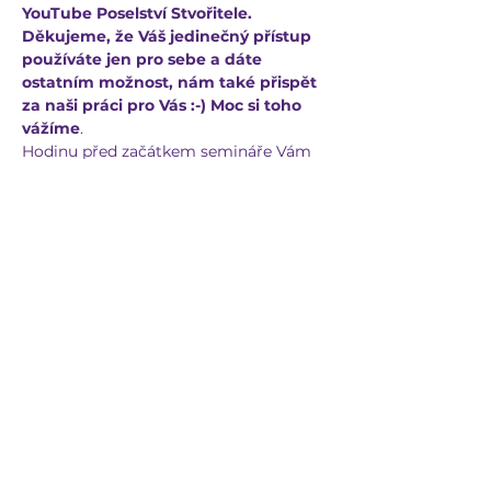
YouTube Poselství Stvořitele. 
Děkujeme, že Váš jedinečný přístup 
používáte jen pro sebe a dáte 
ostatním možnost, nám také přispět 
za naši práci pro Vás :-) Moc si toho 
vážíme
.
Hodinu před začátkem semináře Vám 
odešleme přihlašovací link na YouTube, 
kde BUDE k dispozici i ZÁZNAM večera. 
Komu…
Více
Sdílet událost
GENESSISMI