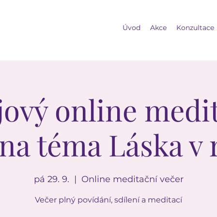
Úvod
Akce
Konzultace
jový online medi
 na téma Láska v 
pá 29. 9.
  |  
Online meditační večer