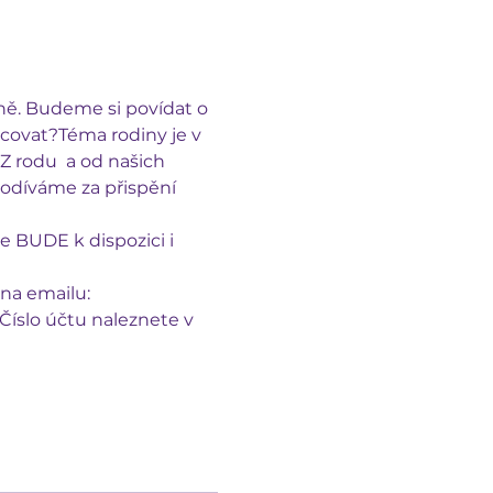
ně. Budeme si povídat o 
acovat?Téma rodiny je v 
 rodu  a od našich 
odíváme za přispění 
 BUDE k dispozici i 
na emailu: 
íslo účtu naleznete v 