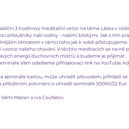
adiční 3 hodinový meditační večer na téme Láska v rodi
í příslušníky naší rodiny - našimi blízkými. Jak s tím pr
nějším tématem v rámci toho jak k sobě přistupujeme. Z
 vzorce našeho chování. V těchto meditacích se na ně p
kavých energií duchovních mistrů a budeme je přijímat.
mináře Vám odešleme přihlašovací link na YouTube, kde
semináře kartou, může uhradit převodem, přihlásit se 
přiložením potvrzení o úhradě semináře 500Kč/22 Eur. Č
 Vámi Marian a Iva Coufalovi.