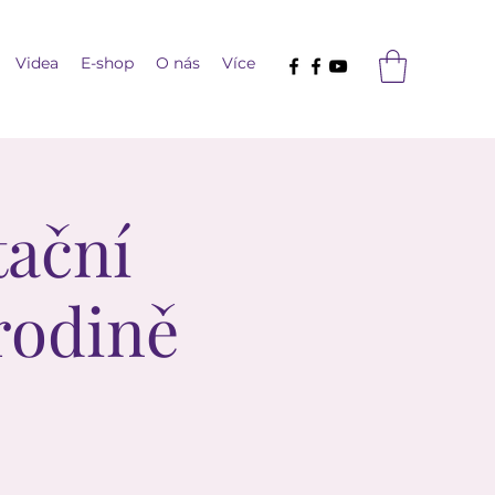
Videa
E-shop
O nás
Více
tační
rodině