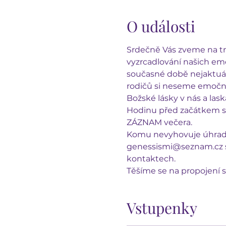
O události
Srdečně Vás zveme na tr
vyzrcadlování našich emoc
současné době nejaktuál
rodičů si neseme emoční
Božské lásky v nás a las
Hodinu před začátkem se
ZÁZNAM večera.
Komu nevyhovuje úhrada 
genessismi@seznam.cz s 
kontaktech.
Těšíme se na propojení s
Vstupenky