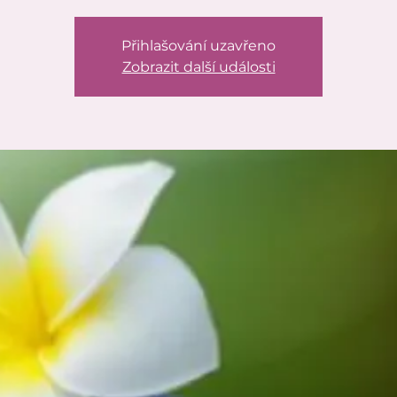
Přihlašování uzavřeno
Zobrazit další události