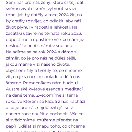
Seminář pro nás ženy, které chtějí dát 
svému životu směr, vytvořit si vizi 
toho, jak by chtěly v roce 2024 žít, co 
by chtěly rozvíjet, co odložit, aby náš 
život plynul v radosti a lehkosti. Na 
začátku uzavřeme témata roku 2023, 
odpustíme a opustíme vše, co nám již 
neslouží a není s námi v souladu. 
Naladíme se na rok 2024 a dáme si 
záměr, co je pro nás nejdůležitější, 
jakou máme vizi našeho života, 
abychom žily a tvořily to, co chceme 
žít, co je s námi v souladu a dělá nás 
šťastné. Pomocníkem nám budou i 
Australské květové esence s meditací 
na dané téma. Zvědomíme si téma 
roku, ve kterém se každá z nás nachází 
a co je pro nás nejdůležitější se v 
daném roce naučit a pochopit. Vše co 
si zvědomíme, můžeme přenést na 
papír, udělat si mapu toho, co chceme 