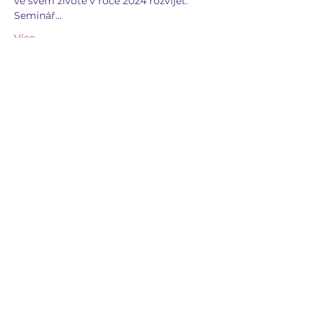
ve svém životě v roce 2024 rozvíjet. 
Seminář…
Více
Sdílet událost
GENESSISMI
genessismi@seznam.cz
603 263 092
CENTRUM GENESSISMI