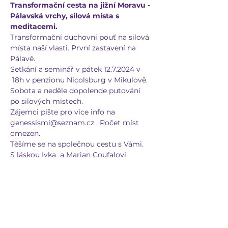
Transformační cesta na jižní Moravu - 
Pálavská vrchy, silová místa s 
meditacemi.
Transformační duchovní pouť na silová 
místa naší vlasti. První zastavení na 
Pálavě. 
Setkání a seminář v pátek 12.7.2024 v 
 18h v penzionu Nicolsburg v Mikulově. 
Sobota a neděle dopolende putování 
po silových místech. 
Zájemci pište pro více info na 
genessismi@seznam.cz . Počet míst 
omezen.
Těšíme se na společnou cestu s Vámi.
S láskou Ivka  a Marian Coufalovi
Sdílet událost