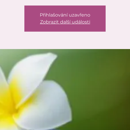
Přihlašování uzavřeno
Zobrazit další události