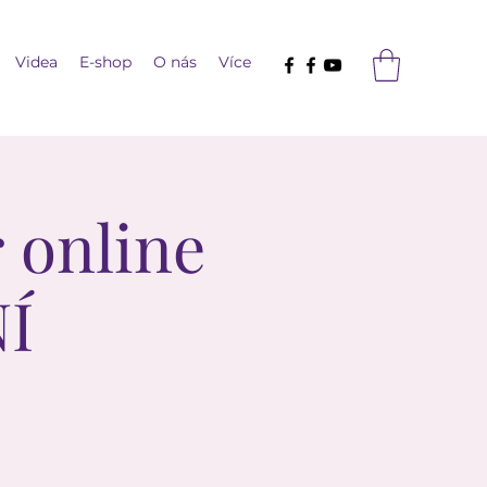
Videa
E-shop
O nás
Více
 online
NÍ