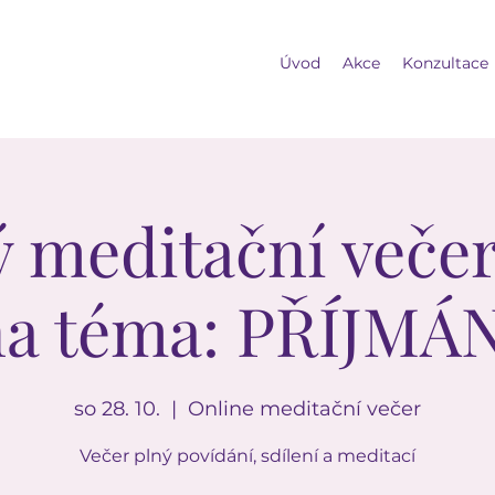
Úvod
Akce
Konzultace
ý meditační večer
a téma: PŘÍJMÁ
so 28. 10.
  |  
Online meditační večer