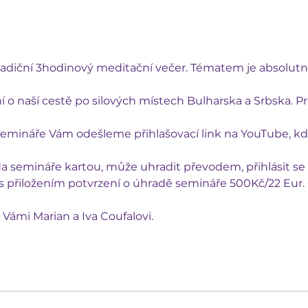
adiční 3hodinový meditační večer. Tématem je absolutn
 o naší cestě po silových místech Bulharska a Srbska. Pro
mináře Vám odešleme přihlašovací link na YouTube, kde
semináře kartou, může uhradit převodem, přihlásit se 
 s přiložením potvrzení o úhradě semináře 500Kč/22 Eur. 
 Vámi Marian a Iva Coufalovi.