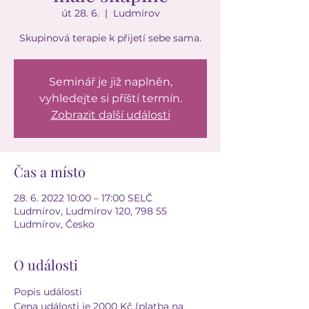
út 28. 6.
  |  
Ludmírov
Skupinová terapie k přijetí sebe sama.
Seminář je již naplněn,
vyhledejte si příští termín.
Zobrazit další události
Čas a místo
28. 6. 2022 10:00 – 17:00 SELČ
Ludmírov, Ludmírov 120, 798 55
Ludmírov, Česko
O události
Popis události
Cena události je 2000 Kč (platba na 