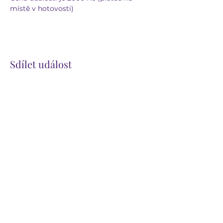
místě v hotovosti)
Sdílet událost
GENESSISMI
genessismi@seznam.cz
603 263 092
CENTRUM GENESSISMI
Ludmírov 120