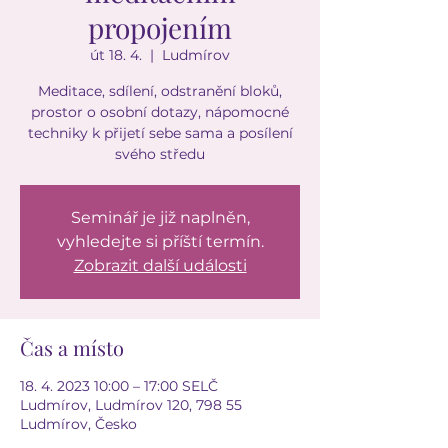
propojením
út 18. 4.
  |  
Ludmírov
Meditace, sdílení, odstranění bloků,
prostor o osobní dotazy, nápomocné
techniky k přijetí sebe sama a posílení
svého středu
Seminář je již naplněn,
vyhledejte si příští termín.
Zobrazit další události
Čas a místo
18. 4. 2023 10:00 – 17:00 SELČ
Ludmírov, Ludmírov 120, 798 55
Ludmírov, Česko