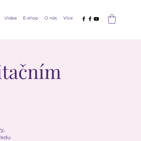
Videa
E-shop
O nás
Více
itačním
y,
tředu