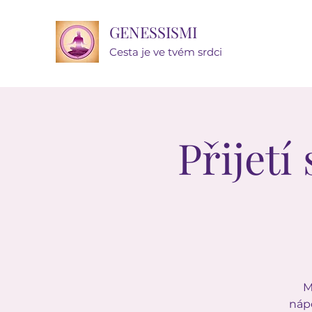
GENESSISMI
Cesta je ve tvém srdci
Přijet
M
nápo