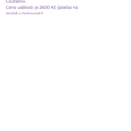
Coufalovi.
Cena události je 2600 Kč (platba na 
místě v hotovosti)
Sdílet událost
GENESSISMI
genessismi@seznam.cz
603 263 092
CENTRUM GENESSISMI