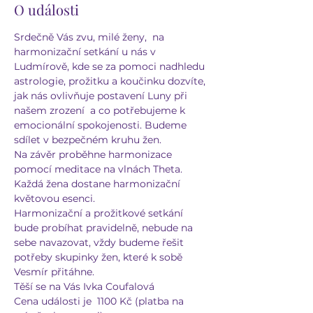
O události
Srdečně Vás zvu, milé ženy,  na 
harmonizační setkání u nás v 
Ludmírově, kde se za pomoci nadhledu 
astrologie, prožitku a koučinku dozvíte, 
jak nás ovlivňuje postavení Luny při 
našem zrození  a co potřebujeme k 
emocionální spokojenosti. Budeme 
sdílet v bezpečném kruhu žen.
Na závěr proběhne harmonizace 
pomocí meditace na vlnách Theta. 
Každá žena dostane harmonizační 
květovou esenci. 
Harmonizační a prožitkové setkání 
bude probíhat pravidelně, nebude na 
sebe navazovat, vždy budeme řešit 
potřeby skupinky žen, které k sobě 
Vesmír přitáhne. 
Těší se na Vás Ivka Coufalová
Cena události je  1100 Kč (platba na 