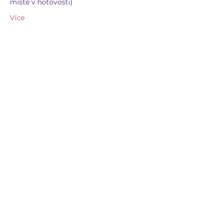
místě v hotovosti)
Více
Sdílet událost
GENESSISMI
genessismi@seznam.cz
603 263 092
CENTRUM GENESSISMI
Ludmírov 120