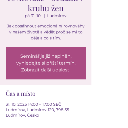
kruhu žen
pá 31. 10.
  |  
Ludmírov
Jak dosáhnout emocionální rovnováhy
v našem životě a vědět proč se mi to
děje a co s tím.
Seminář je již naplněn,
vyhledejte si příští termín.
Zobrazit další události
Čas a místo
31. 10. 2025 14:00 – 17:00 SEČ
Ludmírov, Ludmírov 120, 798 55
Ludmírov, Česko