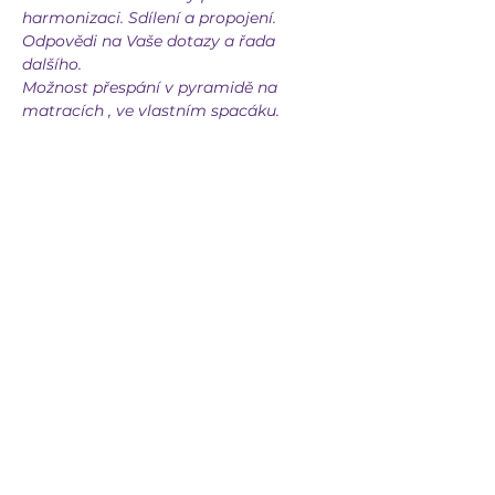
harmonizaci. Sdílení a propojení.
Odpovědi na Vaše dotazy a řada 
dalšího.
Možnost přespání v pyramidě na 
matracích , ve vlastním spacáku.
Více
Sdílet událost
GENESSISMI
genessismi@seznam.cz