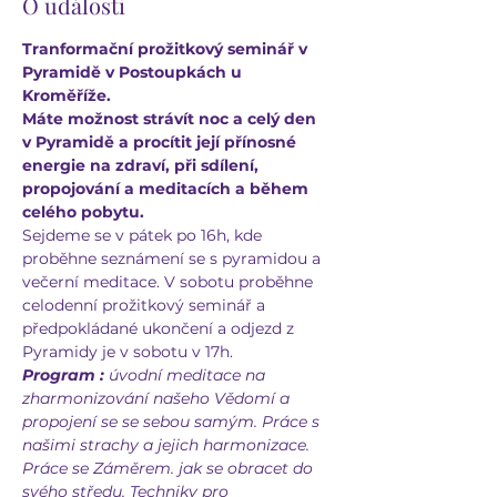
O události
Tranformační prožitkový seminář v 
Pyramidě v Postoupkách u 
Kroměříže.
Máte možnost strávít noc a celý den 
v Pyramidě a procítit její přínosné 
energie na zdraví, při sdílení, 
propojování a meditacích a během 
celého pobytu.
Sejdeme se v pátek po 16h, kde 
proběhne seznámení se s pyramidou a 
večerní meditace. V sobotu proběhne 
celodenní prožitkový seminář a 
předpokládané ukončení a odjezd z 
Pyramidy je v sobotu v 17h.
Program :
 úvodní meditace na 
zharmonizování našeho Vědomí a 
propojení se se sebou samým. Práce s 
našimi strachy a jejich harmonizace. 
Práce se Záměrem. jak se obracet do 
svého středu. Techniky pro 