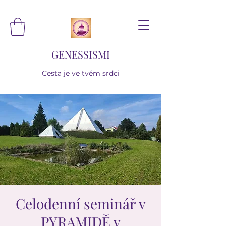
GENESSISMI
Cesta je ve tvém srdci
Celodenní seminář v
PYRAMIDĚ v